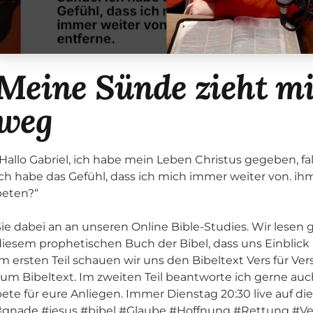
Meine Sünde zieht mi
weg
„Hallo Gabriel, ich habe mein Leben Christus gegeben, fa
Ich habe das Gefühl, dass ich mich immer weiter von. ih
beten?“
Sie dabei an an unseren Online Bible-Studies. Wir lesen
diesem prophetischen Buch der Bibel, dass uns Einblick i
m ersten Teil schauen wir uns den Bibeltext Vers für Ver
zum Bibeltext. Im zweiten Teil beantworte ich gerne auc
bete für eure Anliegen. Immer Dienstag 20:30 live auf di
#gnade #jesus #bibel #Glaube #Hoffnung #Rettung #V