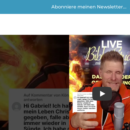
Abonniere meinen Newsletter...
Play
Video anse