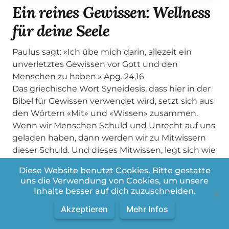
Ein reines Gewissen: Wellness
für deine Seele
Paulus sagt: «Ich übe mich darin, allezeit ein
unverletztes Gewissen vor Gott und den
Menschen zu haben.» Apg. 24,16
Das griechische Wort Syneidesis, dass hier in der
Bibel für Gewissen verwendet wird, setzt sich aus
den Wörtern «Mit» und «Wissen» zusammen.
Wenn wir Menschen Schuld und Unrecht auf uns
geladen haben, dann werden wir zu Mitwissern
dieser Schuld. Und dieses Mitwissen, legt sich wie
ein schwerer Mantel auf unsere Seele.
Diese Website benutzt Cookies. Bitte gestatte
Mehr dazu in diesem kurzen Video…
uns die Verwendung von Cookies, um unsere
Besuche meine Webseite: www.gabriel-
Inhalte besser auf dich zuzuschneiden.
haesler.com
Akzeptieren
Mehr Infos
Folge mir auf den sozialen Medien
https://www.instagram.com/gabriel_haesler/