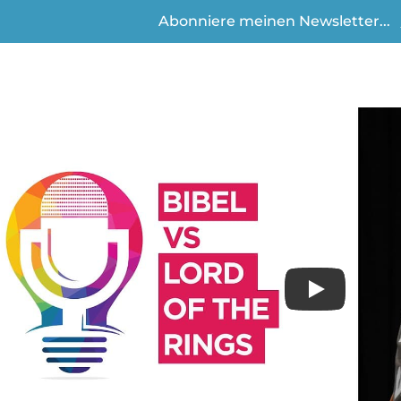
Abonniere meinen Newsletter...
Play
Video anse