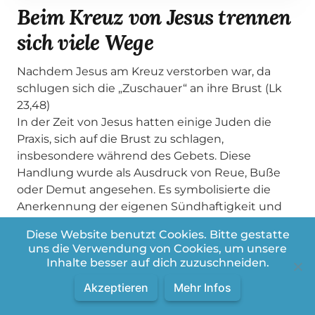
Beim Kreuz von Jesus trennen
sich viele Wege
Nachdem Jesus am Kreuz verstorben war, da
schlugen sich die „Zuschauer“ an ihre Brust (Lk
23,48)
In der Zeit von Jesus hatten einige Juden die
Praxis, sich auf die Brust zu schlagen,
insbesondere während des Gebets. Diese
Handlung wurde als Ausdruck von Reue, Buße
oder Demut angesehen. Es symbolisierte die
Anerkennung der eigenen Sündhaftigkeit und
das Bekenntnis zur Notwendigkeit der
Diese Website benutzt Cookies. Bitte gestatte
Vergebung Gottes. Das Schlagen auf die Brust
uns die Verwendung von Cookies, um unsere
wurde oft begleitet von Gebeten um Vergebung
Inhalte besser auf dich zuzuschneiden.
und demütiger Hingabe an Gott.
Akzeptieren
Mehr Infos
Beim Kreuz von Jesus trennen sich die Wege der
Menschen. Die einen wenden sich spottend ab.