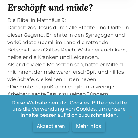
Erschöpft und müde?
Die Bibel in Matthäus 9:
Danach zog Jesus durch alle Städte und Dörfer in
dieser Gegend. Er lehrte in den Synagogen und
verkündete überall im Land die rettende
Botschaft von Gottes Reich. Wohin er auch kam,
heilte er die Kranken und Leidenden.
Als er die vielen Menschen sah, hatte er Mitleid
mit ihnen, denn sie waren erschöpft und hilflos
wie Schafe, die keinen Hirten haben.
»Die Ernte ist groß, aber es gibt nur wenige
Arbeiter«, sagte Jesus zu seinen Jüngern.
»Darum bittet den Herrn, dass er noch mehr
Diese Website benutzt Cookies. Bitte gestatte
Arbeiter aussendet, die seine Ernte einbringen.«
uns die Verwendung von Cookies, um unsere
Inhalte besser auf dich zuzuschneiden.
Mehr oder weniger tägliche Inspiration aus
meinem Studierzimmer
Akzeptieren
Mehr Infos
Folge mir auf weiteren sozialen Medien: