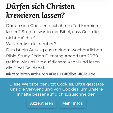
Dürfen sich Christen
kremieren lassen?
Dürfen sich Christen nach ihrem Tod kremieren
lassen? Steht etwas in der Bibel, dass Gott dies
nicht möchte?
Was denkst du darüber?
Dies ist ein Auszug aus meinem wöchentlichen
Bible-Study. Jeden Dienstag Abend um 20:30
treffen wir uns live auf diesem Kanal und lesen
die Bibel. Sei dabei.
#kremieren #church #Jesus #Bibel #Glaube
#Hoffnung #Rettung #Vergebung #Bibelstudy
Diese Website benutzt Cookies. Bitte gestatte
#Jesuslebt #JesusChristus #Glaube
uns die Verwendung von Cookies, um unsere
#ChristlicherContent #SinnDesLebens
Inhalte besser auf dich zuzuschneiden.
#Nachgedacht #Hoffnung #Vergebung
Akzeptieren
Mehr Infos
#Umkehr #Wahrheit #Lebensfragen
#Spiritualität #gott #jesus