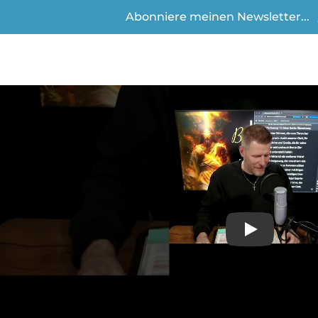
Abonniere meinen Newsletter...
Play
Video anse