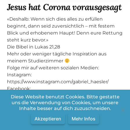
Jesus hat Corona vorausgesagt
«Deshalb: Wenn sich dies alles zu erfüllen
beginnt, dann seid zuversichtlich – mit festem
Blick und erhobenem Haupt! Denn eure Rettung
steht kurz bevor.»
Die Bibel in Lukas 21,28
Mehr oder weniger tägliche Inspiration aus
meinem Studierzimmer
Folge mir auf weiteren sozialen Medien:
Instagram:
https://www.instagram.com/gabriel_haesler/
Facebook:
https://www.facebook.com/gabrielhaesler
Diese Website benutzt Cookies. Bitte gestatte
Tiktok: https://www.tiktok.com/@gabriel_haesler
uns die Verwendung von Cookies, um unsere
Inhalte besser auf dich zuzuschneiden.
Akzeptieren
Mehr Infos