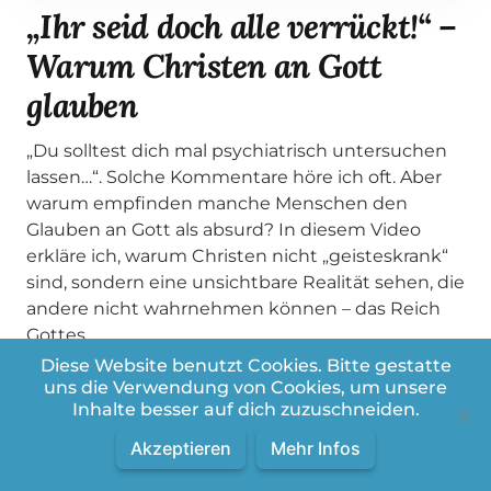
„Ihr seid doch alle verrückt!“ –
Warum Christen an Gott
glauben
„Du solltest dich mal psychiatrisch untersuchen
lassen…“. Solche Kommentare höre ich oft. Aber
warum empfinden manche Menschen den
Glauben an Gott als absurd? In diesem Video
erkläre ich, warum Christen nicht „geisteskrank“
sind, sondern eine unsichtbare Realität sehen, die
andere nicht wahrnehmen können – das Reich
Gottes.
Dabei gehe ich darauf ein:
Diese Website benutzt Cookies. Bitte gestatte
uns die Verwendung von Cookies, um unsere
Warum glauben Menschen an Gott?
Inhalte besser auf dich zuzuschneiden.
Warum lehnen andere den Glauben als Unsinn
ab?
Akzeptieren
Mehr Infos
Wie du das Übernatürliche selbst erleben