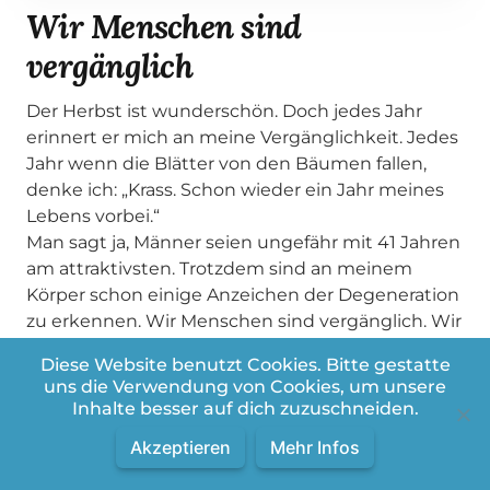
Wir Menschen sind
vergänglich
Der Herbst ist wunderschön. Doch jedes Jahr
erinnert er mich an meine Vergänglichkeit. Jedes
Jahr wenn die Blätter von den Bäumen fallen,
denke ich: „Krass. Schon wieder ein Jahr meines
Lebens vorbei.“
Man sagt ja, Männer seien ungefähr mit 41 Jahren
am attraktivsten. Trotzdem sind an meinem
Körper schon einige Anzeichen der Degeneration
zu erkennen. Wir Menschen sind vergänglich. Wir
Blühen in unserer Jugend. Wir stehen in der
Diese Website benutzt Cookies. Bitte gestatte
Mitte des Lebens voll im Saft. Und dann kommt
uns die Verwendung von Cookies, um unsere
der Herbst und irgendwann ist Schluß.
Inhalte besser auf dich zuzuschneiden.
Jesus jedoch bringt eine völlig neue Perspektive
Akzeptieren
Mehr Infos
in diesen Lebenskreislauf. Er sagt in Johannes
11,25: Wer an mich glaubt, wird leben, auch wenn