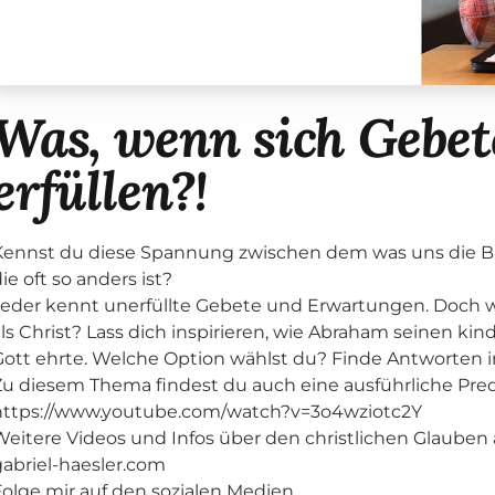
Was, wenn sich Gebet
erfüllen?!
Kennst du diese Spannung zwischen dem was uns die Bibe
ie oft so anders ist?
Jeder kennt unerfüllte Gebete und Erwartungen. Doch we
als Christ? Lass dich inspirieren, wie Abraham seinen k
Gott ehrte. Welche Option wählst du? Finde Antworten 
Zu diesem Thema findest du auch eine ausführliche Pred
https://www.youtube.com/watch?v=3o4wziotc2Y
Weitere Videos und Infos über den christlichen Glauben
gabriel-haesler.com
Folge mir auf den sozialen Medien