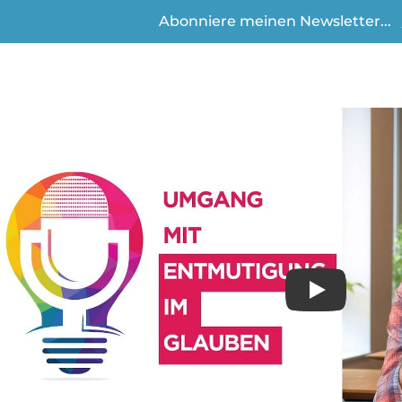
Abonniere meinen Newsletter...
Play
Video anse