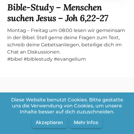
Bible-Study – Menschen
suchen Jesus – Joh 6,22-27
Montag – Freitag um 08:00 lesen wir gemeinsam
in der Bibel. Stell gerne deine Fragen zum Text,
schreib deine Gebetsanliegen, beteilige dich im
Chat an Diskussionen.
#bibel #biblestudy #evangelium
Diese Website benutzt Cookies. Bitte gestatte
Weitere Videos aus der Playlist:
uns die Verwendung von Cookies, um unsere
Online – Bible Study – Johannes
Inhalte besser auf dich zuzuschneiden.
Evangelium
Akzeptieren
Mehr Infos
Videos in dieser Playlist
Videos:
1
/
70