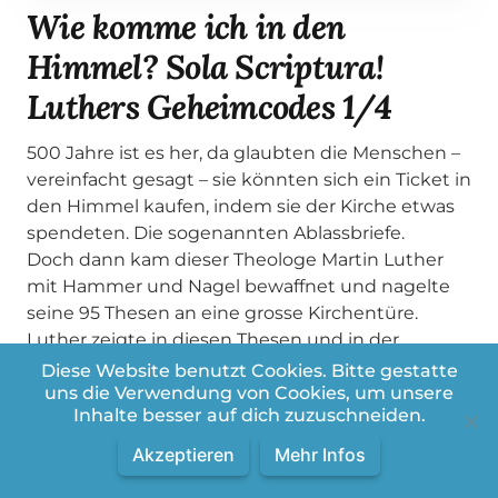
Wie komme ich in den
Himmel? Sola Scriptura!
Luthers Geheimcodes 1/4
500 Jahre ist es her, da glaubten die Menschen –
vereinfacht gesagt – sie könnten sich ein Ticket in
den Himmel kaufen, indem sie der Kirche etwas
spendeten. Die sogenannten Ablassbriefe.
Doch dann kam dieser Theologe Martin Luther
mit Hammer und Nagel bewaffnet und nagelte
seine 95 Thesen an eine grosse Kirchentüre.
Luther zeigte in diesen Thesen und in der
folgenden Reformation, dass es hauptsächlich auf
Diese Website benutzt Cookies. Bitte gestatte
4 einfache Punkte ankommt um in den Himmel
uns die Verwendung von Cookies, um unsere
Inhalte besser auf dich zuzuschneiden.
zu kommen.
Diese vier Punkte, dieser Pincode für die
Akzeptieren
Mehr Infos
Himmelstüre, die möchte ich dir erklären. Wir