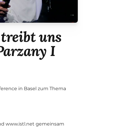
treibt uns
 Parzany I
nference in Basel zum Thema
nd www.istl.net gemeinsam