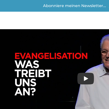
Abonniere meinen Newsletter...
Play
Video anse