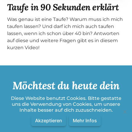
Taufe in 90 Sekunden erklärt
Was genau ist eine Taufe? Warum muss ich mich
taufen lassen? Und darf ich mich auch taufen
lassen, wenn ich schon über 40 bin? Antworten
auf diese und weitere Fragen gibt es in diesem
kurzen Video!
Möchtest du heute dein
Leben Jesus anvertrauen?
Diese Website benutzt Cookies. Bitte gestatte
uns die Verwendung von Cookies, um unsere
Inhalte besser auf dich zuzuschneiden.
Dann klicke auf den untenstehenden Button. Auf
Akzeptieren
Mehr Infos
der folgenden Seite zeige ich dir, wie du noch
heute ein Kind Gottes werden kannst.