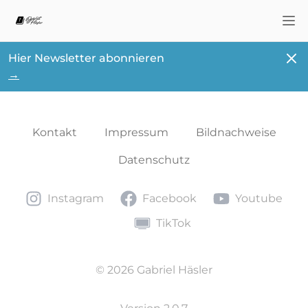
Nav
Schl
Hier Newsletter abonnieren
→
Kontakt
Impressum
Bildnachweise
Datenschutz
Instagram
Facebook
Youtube
Instagram
Facebook
Youtube
TikTok
TikTok
© 2026 Gabriel Häsler