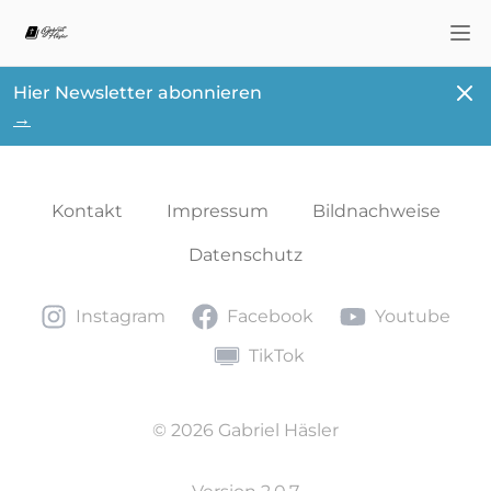
Nav
Schl
Hier Newsletter abonnieren
→
Kontakt
Impressum
Bildnachweise
Datenschutz
Instagram
Facebook
Youtube
Instagram
Facebook
Youtube
TikTok
TikTok
© 2026 Gabriel Häsler