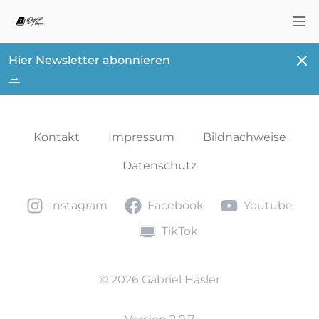
Nav
Schl
Hier Newsletter abonnieren
→
Kontakt
Impressum
Bildnachweise
Datenschutz
Instagram
Facebook
Youtube
Instagram
Facebook
Youtube
TikTok
TikTok
© 2026 Gabriel Häsler