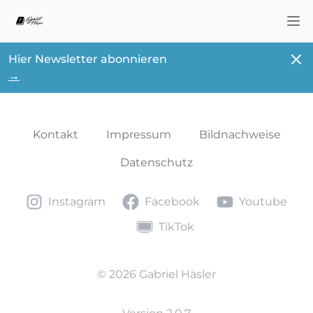
Nav
Schl
Hier Newsletter abonnieren
→
Kontakt
Impressum
Bildnachweise
Datenschutz
Instagram
Facebook
Youtube
Instagram
Facebook
Youtube
TikTok
TikTok
© 2026 Gabriel Häsler