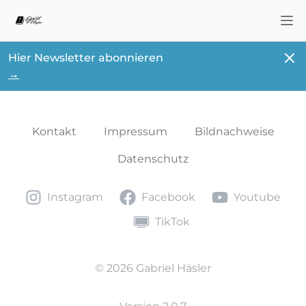
Nav
Schl
Hier Newsletter abonnieren
→
Kontakt
Impressum
Bildnachweise
Datenschutz
Instagram
Facebook
Youtube
Instagram
Facebook
Youtube
TikTok
TikTok
© 2026 Gabriel Häsler