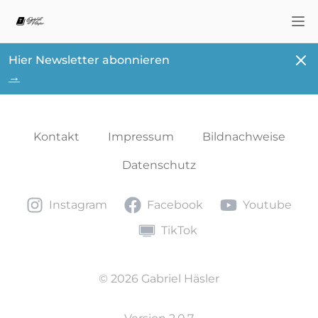
Nav
Schl
Hier Newsletter abonnieren
→
Kontakt
Impressum
Bildnachweise
Datenschutz
Instagram
Facebook
Youtube
Instagram
Facebook
Youtube
TikTok
TikTok
© 2026 Gabriel Häsler