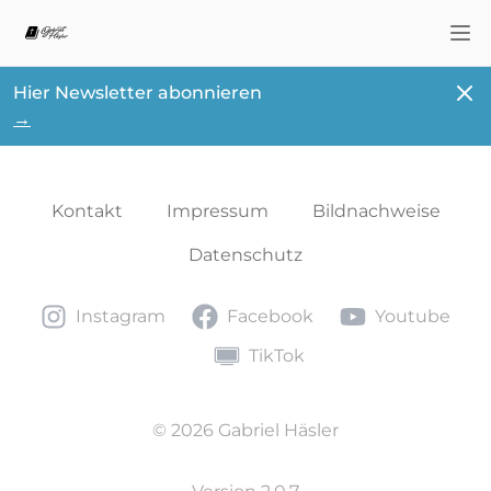
Nav
Schl
Hier Newsletter abonnieren
→
Kontakt
Impressum
Bildnachweise
Datenschutz
Instagram
Facebook
Youtube
Instagram
Facebook
Youtube
TikTok
TikTok
© 2026 Gabriel Häsler