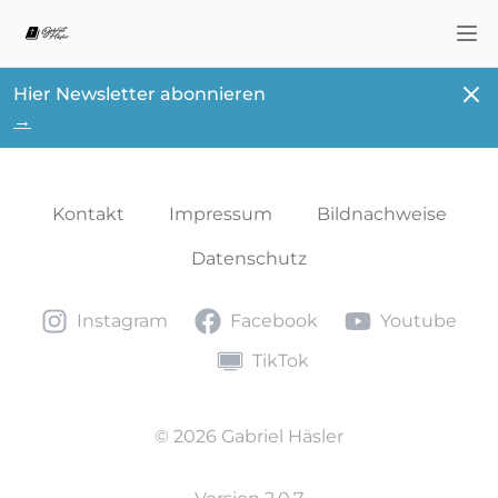
Nav
Schl
Hier Newsletter abonnieren
→
Kontakt
Impressum
Bildnachweise
Datenschutz
Instagram
Facebook
Youtube
Instagram
Facebook
Youtube
TikTok
TikTok
© 2026 Gabriel Häsler