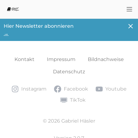
Nav
Schl
Hier Newsletter abonnieren
→
Kontakt
Impressum
Bildnachweise
Datenschutz
Instagram
Facebook
Youtube
Instagram
Facebook
Youtube
TikTok
TikTok
© 2026 Gabriel Häsler