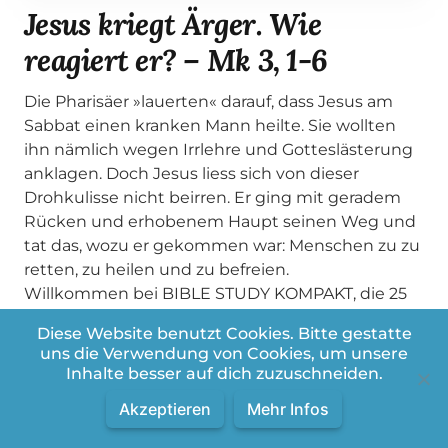
Jesus kriegt Ärger. Wie
reagiert er? – Mk 3, 1-6
Die Pharisäer »lauerten« darauf, dass Jesus am
Sabbat einen kranken Mann heilte. Sie wollten
ihn nämlich wegen Irrlehre und Gotteslästerung
anklagen. Doch Jesus liess sich von dieser
Drohkulisse nicht beirren. Er ging mit geradem
Rücken und erhobenem Haupt seinen Weg und
tat das, wozu er gekommen war: Menschen zu zu
retten, zu heilen und zu befreien.
Willkommen bei BIBLE STUDY KOMPAKT, die 25
minütige Zusammenfassung des BIBLE STUDY –
Diese Website benutzt Cookies. Bitte gestatte
LIVE
uns die Verwendung von Cookies, um unsere
Heutiger Bibeltext:
Inhalte besser auf dich zuzuschneiden.
Markus 3, 1-6
Akzeptieren
Mehr Infos
WICHTIG: BIBLE STUDY gibts auch im Live-
Format. Jeden Dienstag um 20:30 findet auf