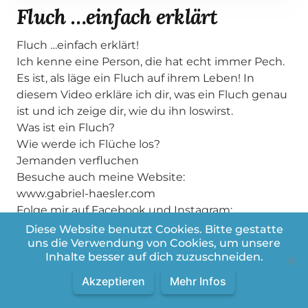
Fluch …einfach erklärt
Fluch …einfach erklärt!
Ich kenne eine Person, die hat echt immer Pech.
Es ist, als läge ein Fluch auf ihrem Leben! In
diesem Video erkläre ich dir, was ein Fluch genau
ist und ich zeige dir, wie du ihn loswirst.
Was ist ein Fluch?
Wie werde ich Flüche los?
Jemanden verfluchen
Besuche auch meine Website:
www.gabriel-haesler.com
Folge mir auf Facebook und Instagram:
www.facebook.com/gabrielhaesler
Diese Website benutzt Cookies. Bitte gestatte
Instagram: gabriel_haesler
uns die Verwendung von Cookies, um unsere
Inhalte besser auf dich zuzuschneiden.
Akzeptieren
Mehr Infos