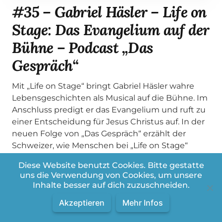
#35 – Gabriel Häsler – Life on
Stage: Das Evangelium auf der
Bühne – Podcast „Das
Gespräch“
Mit „Life on Stage“ bringt Gabriel Häsler wahre
Lebensgeschichten als Musical auf die Bühne. Im
Anschluss predigt er das Evangelium und ruft zu
einer Entscheidung für Jesus Christus auf. In der
neuen Folge von „Das Gespräch“ erzählt der
Schweizer, wie Menschen bei „Life on Stage“
verändert werden und warum er davon träumt,
Diese Website benutzt Cookies. Bitte gestatte
das Evangelium in die Stadien Europas zu tragen.
uns die Verwendung von Cookies, um unsere
Schau rein und erfahre, wie sich bei „Life on
Inhalte besser auf dich zuzuschneiden.
Stage“ Freundschafts- und Eventevangelisation
Akzeptieren
Mehr Infos
verbinden!
Alle Termine von Life on Stage findest du auf