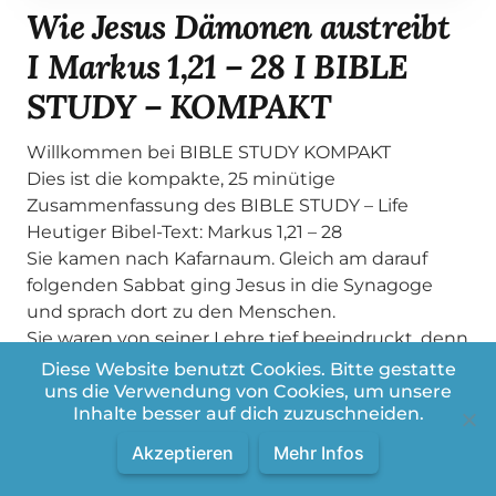
Wie Jesus Dämonen austreibt
I Markus 1,21 – 28 I BIBLE
STUDY – KOMPAKT
Willkommen bei BIBLE STUDY KOMPAKT
Dies ist die kompakte, 25 minütige
Zusammenfassung des BIBLE STUDY – Life
Heutiger Bibel-Text: Markus 1,21 – 28
Sie kamen nach Kafarnaum. Gleich am darauf
folgenden Sabbat ging Jesus in die Synagoge
und sprach dort zu den Menschen.
Sie waren von seiner Lehre tief beeindruckt, denn
er lehrte sie nicht wie die Schriftgelehrten,
Diese Website benutzt Cookies. Bitte gestatte
sondern mit Vollmacht.
uns die Verwendung von Cookies, um unsere
Inhalte besser auf dich zuzuschneiden.
In der Synagoge war auch ein Mann, der einen
bösen Geist hatte. Er schrie:
Akzeptieren
Mehr Infos
»Was willst du von uns, Jesus von Nazaret? Bist