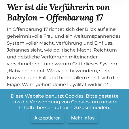
Wer ist die Verführerin von
Babylon – Offenbarung 17
In Offenbarung 17 richtet sich der Blick auf eine
geheimnisvolle Frau und ein weltumspannendes
System voller Macht, Verführung und Einfluss.
Johannes sieht, wie politische Macht, Reichtum
und geistliche Verführung miteinander
verschmelzen – und warum Gott dieses System
„Babylon“ nennt. Was viele bewundern, steht
kurz vor dem Fall, und hinter allem stellt sich die
Frage: Wem gehört deine Loyalität wirklich?
Wir lesen Offenbarung 17 gemeinsam und
Diese Website benutzt Cookies. Bitte gestatte
ordnen ein, was diese Bilder über unsere Zeit
uns die Verwendung von Cookies, um unsere
sagen.
Inhalte besser auf dich zuzuschneiden.
Wir lesen Offenbarung 17aus der Neuen Genfer
Akzeptieren
Mehr Infos
Übersetzung. Im ersten Teil schauen wir uns den
Bibeltext Vers für Vers an. Stellt gerne eure