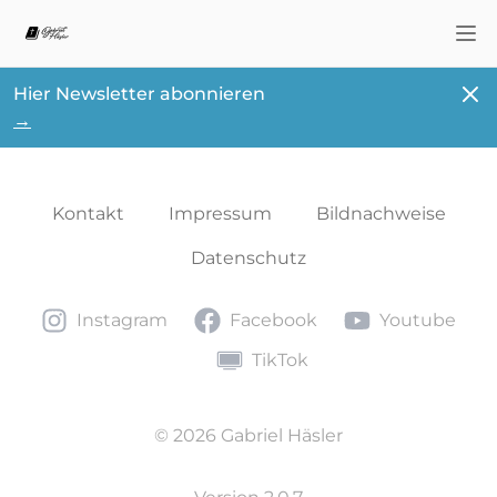
Nav
Schl
Hier Newsletter abonnieren
→
Kontakt
Impressum
Bildnachweise
Datenschutz
Instagram
Facebook
Youtube
Instagram
Facebook
Youtube
TikTok
TikTok
© 2026 Gabriel Häsler