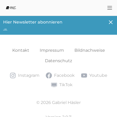
Nav
Schl
Hier Newsletter abonnieren
→
Kontakt
Impressum
Bildnachweise
Datenschutz
Instagram
Facebook
Youtube
Instagram
Facebook
Youtube
TikTok
TikTok
© 2026 Gabriel Häsler