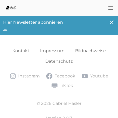
Nav
Schl
Hier Newsletter abonnieren
→
Kontakt
Impressum
Bildnachweise
Datenschutz
Instagram
Facebook
Youtube
Instagram
Facebook
Youtube
TikTok
TikTok
© 2026 Gabriel Häsler