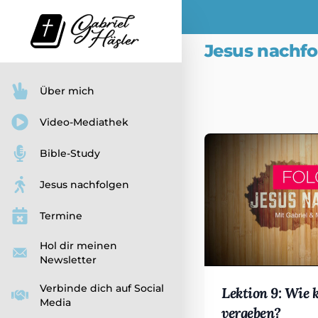
Jesus nachfo
Videos in dieser Play
Über mich
Video-Mediathek
Bible-Study
Jesus nachfolgen
Termine
Hol dir meinen
Newsletter
Verbinde dich auf Social
Lektion 9: Wie 
Media
vergeben?