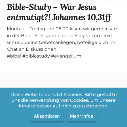
Bible-Study – War Jesus
entmutigt?! Johannes 10,31ff
Montag – Freitag um 08:00 lesen wir gemeinsam
in der Bibel. Stell gerne deine Fragen zum Text,
schreib deine Gebetsanliegen, beteilige dich im
Chat an Diskussionen.
#bibel #biblestudy #evangelium
Diese Website benutzt Cookies. Bitte gestatte
Weitere Videos aus der Playlist:
uns die Verwendung von Cookies, um unsere
Online – Bible Study – Johannes
Inhalte besser auf dich zuzuschneiden.
Evangelium
Akzeptieren
Mehr Infos
Videos in dieser Playlist
Videos:
1
/
70